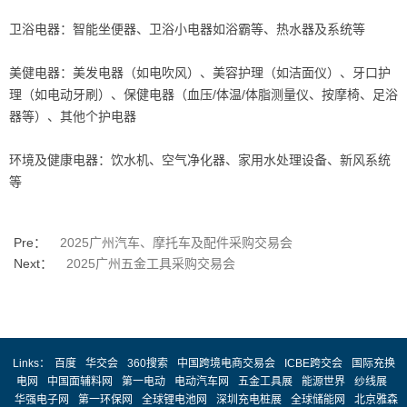
卫浴电器：智能坐便器、卫浴小电器如浴霸等、热水器及系统等
美健电器：美发电器（如电吹风）、美容护理（如洁面仪）、牙口护
理（如电动牙刷）、保健电器（血压/体温/体脂测量仪、按摩椅、足浴
器等）、其他个护电器
环境及健康电器：饮水机、空气净化器、家用水处理设备、新风系统
等
Pre：
2025广州汽车、摩托车及配件采购交易会
Next：
2025广州五金工具采购交易会
Links：
百度
华交会
360搜索
中国跨境电商交易会
ICBE跨交会
国际充换
电网
中国面辅料网
第一电动
电动汽车网
五金工具展
能源世界
纱线展
华强电子网
第一环保网
全球锂电池网
深圳充电桩展
全球储能网
北京雅森