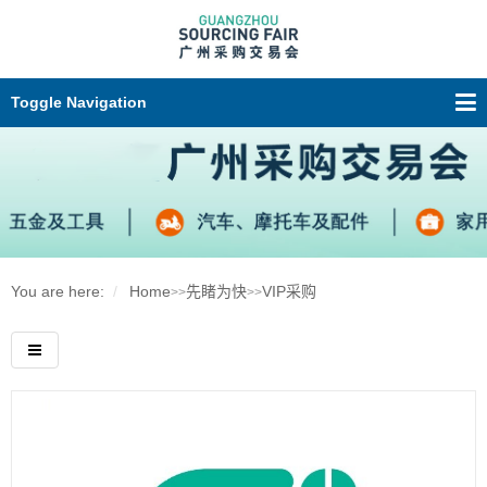
Toggle Navigation
You are here:
Home
先睹为快
VIP采购
>>
>>